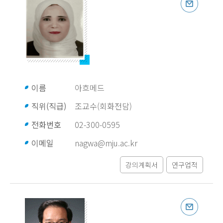
이름
아흐메드
직위(직급)
조교수(회화전담)
전화번호
02-300-0595
이메일
nagwa@mju.ac.kr
강의계획서
연구업적