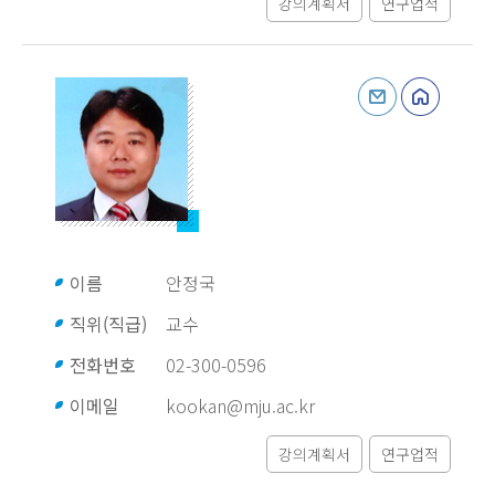
강의계획서
연구업적
이름
안정국
직위(직급)
교수
전화번호
02-300-0596
이메일
kookan@mju.ac.kr
강의계획서
연구업적