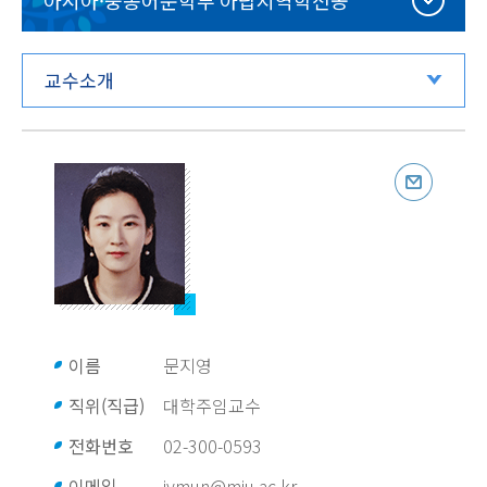
아시아·중동어문학부 아랍지역학전공
교수소개
이름
문지영
직위(직급)
대학주임교수
전화번호
02-300-0593
이메일
jymun@mju.ac.kr