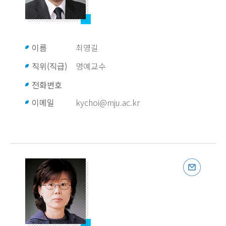
이름
최영길
직위(직급)
명예교수
전화번호
이메일
kychoi@mju.ac.kr