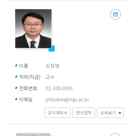
이름
김정명
직위(직급)
교수
전화번호
02-300-0591
이메일
philokim@mju.ac.kr
강의계획서
연구업적
상세보기