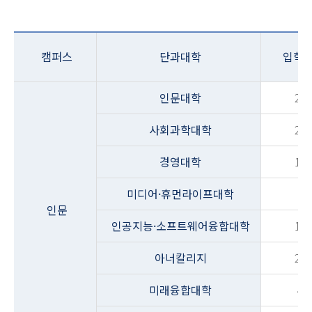
캠퍼스
단과대학
입학
인문대학
26
사회과학대학
27
경영대학
18
미디어·휴먼라이프대학
87
인문
인공지능·소프트웨어융합대학
11
아너칼리지
29
미래융합대학
44