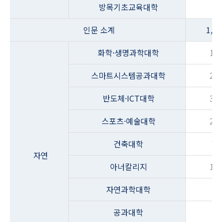
방목기초교육대학
-
인문 소계
1,26
화학·생명과학대학
12
스마트시스템공과대학
28
반도체·ICT대학
37
스포츠·예술대학
25
건축대학
77
자연
아너칼리지
14
자연과학대학
-
공과대학
-