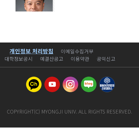
이름
윤종빈
개인정보 처리방침
바로가기
이메일수집거부
직위(직급)
처장
대학정보공시
예결산공고
이용약관
공익신고
전화번호
이메일
polsjby@mju.ac.kr
COPYRIGHT(C) MYONGJI UNIV. ALL RIGHTS RESERVED.
국제교류지원팀