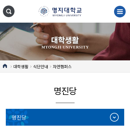
대학생활
MYONGJI UNIVERSITY
대학생활
식단안내
자연캠퍼스
명진당
명진당