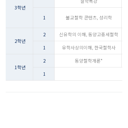
철학특강
3학년
1
불교철학 콘텐츠, 성리학
2
신유학의 이해, 동양고중세철학
2학년
1
유학사상의이해, 한국철학사
2
동양철학개론*
1학년
1