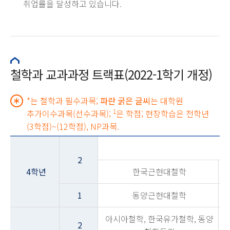
취업률을 달성하고 있습니다.
철학과 교과과정 트랙표(2022-1학기 개정)
*는 철학과 필수과목;
파란 굵은 글씨
는 대학원
1
추가이수과목(선수과목);
은 학점; 현장학습은 전학년
(3학점)~(12학점), NP과목.
현
2
4학년
한국근현대철학
1
동양근현대철학
아시아철학, 한국유가철학, 동양
2