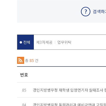
검색하
전체
제3자제공
업무위탁
총
85
건
번호
85
경인지방병무청 재학생 입영연기자 실태조사 
84
경인지방병무청 동원관리과 예비군연대 교직원