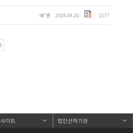
배*훈
2026.04.20
2177
 사이트
법인산하기관