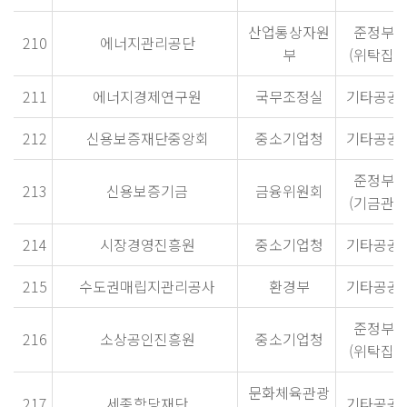
산업통상자원
준정부
210
에너지관리공단
부
(위탁집행
211
에너지경제연구원
국무조정실
기타공공
212
신용보증재단중앙회
중소기업청
기타공공
준정부
213
신용보증기금
금융위원회
(기금관리
214
시장경영진흥원
중소기업청
기타공공
215
수도권매립지관리공사
환경부
기타공공
준정부
216
소상공인진흥원
중소기업청
(위탁집행
문화체육관광
217
세종학당재단
기타공공