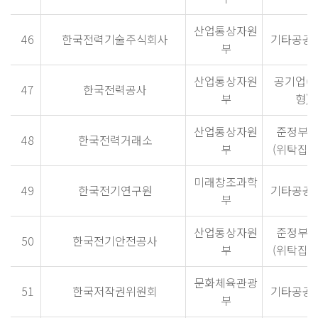
산업통상자원
46
한국전력기술주식회사
기타공공
부
산업통상자원
공기업(
47
한국전력공사
부
형)
산업통상자원
준정부
48
한국전력거래소
부
(위탁집행
미래창조과학
49
한국전기연구원
기타공공
부
산업통상자원
준정부
50
한국전기안전공사
부
(위탁집행
문화체육관광
51
한국저작권위원회
기타공공
부