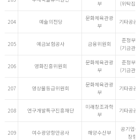
부
(위탁집행
문화체육관광
204
예술의전당
기타공공
부
준정부
205
예금보험공사
금융위원회
(기금관리
문화체육관광
준정부
206
영화진흥위원회
부
(기금관리
문화체육관광
207
영상물등급위원회
기타공공
부
미래창조과학
208
연구개발특구진흥재단
기타공공
부
공기업(
209
여수광양항만공사
해양수산부
장형)