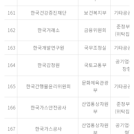
161
한국건강증진재단
보건복지부
기타공공
준정부
162
한국거래소
금융위원회
(위탁집행
163
한국개발연구원
국무조정실
기타공공
공기업(
164
한국감정원
국토교통부
장형)
문화체육관광
165
한국간행물윤리위원회
기타공공
부
산업통상자원
준정부
166
한국가스안전공사
부
(위탁집행
산업통상자원
공기업(
167
한국가스공사
부
형)