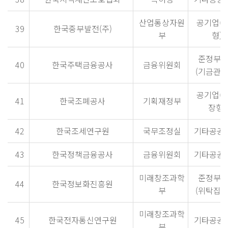
산업통상자원
공기업(
39
한국중부발전(주)
부
형)
준정부
40
한국주택금융공사
금융위원회
(기금관리
공기업(
41
한국조폐공사
기획재정부
장형)
42
한국조세연구원
국무조정실
기타공공
43
한국정책금융공사
금융위원회
기타공공
미래창조과학
준정부
44
한국정보화진흥원
부
(위탁집행
미래창조과학
45
한국전자통신연구원
기타공공
부