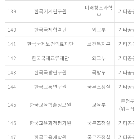
미래창조과학
139
한국기계연구원
기타공공
부
140
한국국제협력단
외교부
기타공공
141
한국국제보건의료재단
보건복지부
기타공공
142
한국국제교류재단
외교부
기타공공
143
한국국방연구원
국방부
기타공공
144
한국교통연구원
국무조정실
기타공공
준정부
145
한국교육학술정보원
교육부
(위탁집행
146
한국교육과정평가원
국무조정실
기타공공
147
한국교육개발원
국무조정실
기타공공