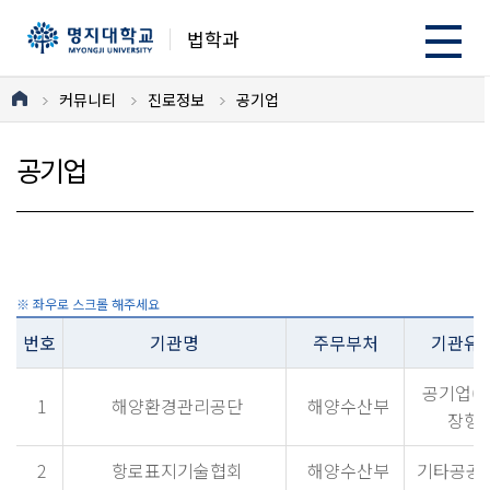
법학과
커뮤니티
진로정보
공기업
공기업
번호
기관명
주무부처
기관유
공기업(
1
해양환경관리공단
해양수산부
장형)
2
항로표지기술협회
해양수산부
기타공공