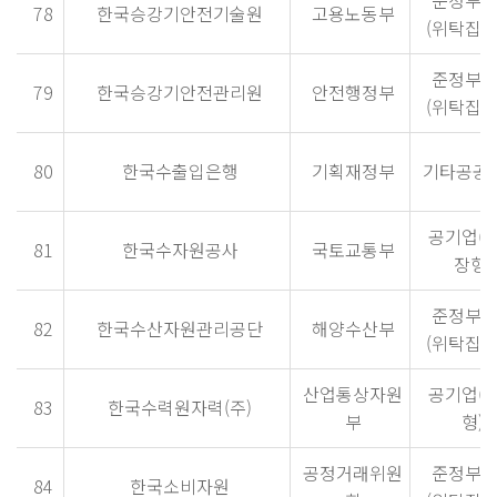
78
한국승강기안전기술원
고용노동부
(위탁집행
준정부
79
한국승강기안전관리원
안전행정부
(위탁집행
80
한국수출입은행
기획재정부
기타공공
공기업(
81
한국수자원공사
국토교통부
장형)
준정부
82
한국수산자원관리공단
해양수산부
(위탁집행
산업통상자원
공기업(
83
한국수력원자력(주)
부
형)
공정거래위원
준정부
84
한국소비자원