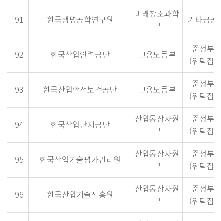
미래창조과학
91
한국생명공학연구원
기타공공
부
준정부
92
한국산업인력공단
고용노동부
(위탁집행
준정부
93
한국산업안전보건공단
고용노동부
(위탁집행
산업통상자원
준정부
94
한국산업단지공단
부
(위탁집행
산업통상자원
준정부
95
한국산업기술평가관리원
부
(위탁집행
산업통상자원
준정부
96
한국산업기술진흥원
부
(위탁집행