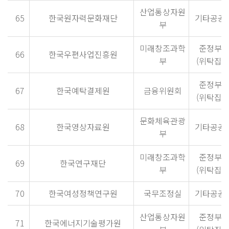
산업통상자원
65
한국원자력문화재단
기타공공
부
미래창조과학
준정부
66
한국우편사업진흥원
부
(위탁집행
준정부
67
한국예탁결제원
금융위원회
(위탁집행
문화체육관광
68
한국영상자료원
기타공공
부
미래창조과학
준정부
69
한국연구재단
부
(위탁집행
70
한국여성정책연구원
국무조정실
기타공공
산업통상자원
준정부
71
한국에너지기술평가원