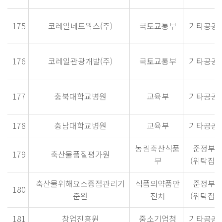
175
코레일네트웍스(주)
국토교통부
기타공공
176
코레일관광개발(주)
국토교통부
기타공공
177
충북대학교병원
교육부
기타공공
178
충남대학교병원
교육부
기타공공
농림축산식품
준정부
179
축산물품질평가원
부
(위탁집행
축산물위해요소중점관리기
식품의약품안
준정부
180
준원
전처
(위탁집행
181
창업진흥원
중소기업청
기타공공