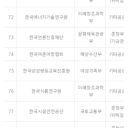
부
(위탁집행
미래창조과학
72
한국에너지기술연구원
기타공공
부
문화체육관광
준정부
73
한국언론진흥재단
부
(기금관리
74
한국어촌어항협회
해양수산부
기타공공
75
한국양성평등교육진흥원
여성가족부
기타공공
미래창조과학
76
한국식품연구원
기타공공
부
준정부
77
한국시설안전공단
국토교통부
(위탁집행
준정부