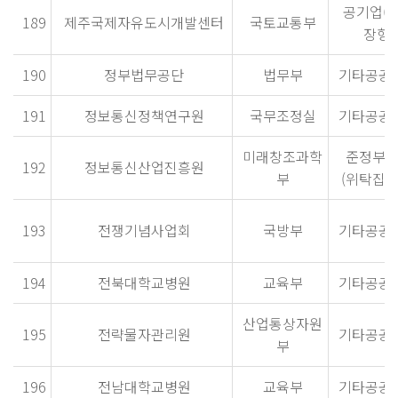
공기업(
189
제주국제자유도시개발센터
국토교통부
장형)
190
정부법무공단
법무부
기타공공
191
정보통신정책연구원
국무조정실
기타공공
미래창조과학
준정부
192
정보통신산업진흥원
부
(위탁집행
193
전쟁기념사업회
국방부
기타공공
194
전북대학교병원
교육부
기타공공
산업통상자원
195
전략물자관리원
기타공공
부
196
전남대학교병원
교육부
기타공공