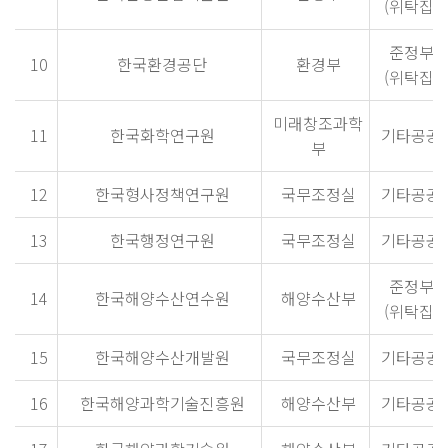
(위탁집행
준정부
10
한국환경공단
환경부
(위탁집행
미래창조과학
11
한국화학연구원
기타공공
부
12
한국형사정책연구원
국무조정실
기타공공
13
한국행정연구원
국무조정실
기타공공
준정부
14
한국해양수산연수원
해양수산부
(위탁집행
15
한국해양수산개발원
국무조정실
기타공공
16
한국해양과학기술진흥원
해양수산부
기타공공