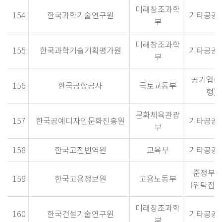
미래창조과학
154
한국과학기술연구원
기타공공
부
미래창조과학
155
한국과학기술기획평가원
기타공공
부
공기업(
156
한국공항공사
국토교통부
형)
문화체육관광
157
한국공예디자인문화진흥원
기타공공
부
158
한국고전번역원
교육부
기타공공
준정부
159
한국고용정보원
고용노동부
(위탁집행
미래창조과학
160
한국건설기술연구원
기타공공
부