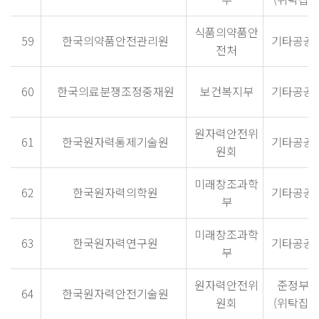
식품의약품안
59
한국의약품안전관리원
기타공공
전처
60
한국의료분쟁조정중재원
보건복지부
기타공공
원자력안전위
61
한국원자력통제기술원
기타공공
원회
미래창조과학
62
한국원자력의학원
기타공공
부
미래창조과학
63
한국원자력연구원
기타공공
부
원자력안전위
준정부
64
한국원자력안전기술원
원회
(위탁집행