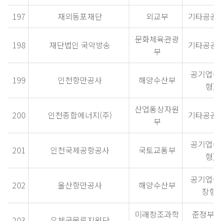
197
재외동포재단
외교부
기타공공
문화체육관광
198
재단법인 국악방송
기타공공
부
공기업(
199
인천항만공사
해양수산부
형)
산업통상자원
200
인천종합에너지(주)
기타공공
부
공기업(
201
인천국제공항공사
국토교통부
형)
공기업(
202
울산항만공사
해양수산부
장형)
미래창조과학
준정부
203
우체국물류지원단