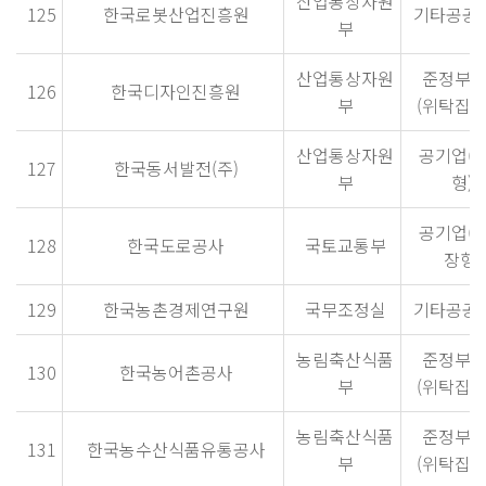
산업통상자원
125
한국로봇산업진흥원
기타공공
부
산업통상자원
준정부
126
한국디자인진흥원
부
(위탁집행
산업통상자원
공기업(
127
한국동서발전(주)
부
형)
공기업(
128
한국도로공사
국토교통부
장형)
129
한국농촌경제연구원
국무조정실
기타공공
농림축산식품
준정부
130
한국농어촌공사
부
(위탁집행
농림축산식품
준정부
131
한국농수산식품유통공사
부
(위탁집행