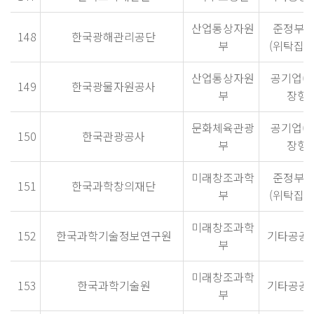
산업통상자원
준정부
148
한국광해관리공단
부
(위탁집행
산업통상자원
공기업(
149
한국광물자원공사
부
장형)
문화체육관광
공기업(
150
한국관광공사
부
장형)
미래창조과학
준정부
151
한국과학창의재단
부
(위탁집행
미래창조과학
152
한국과학기술정보연구원
기타공공
부
미래창조과학
153
한국과학기술원
기타공공
부