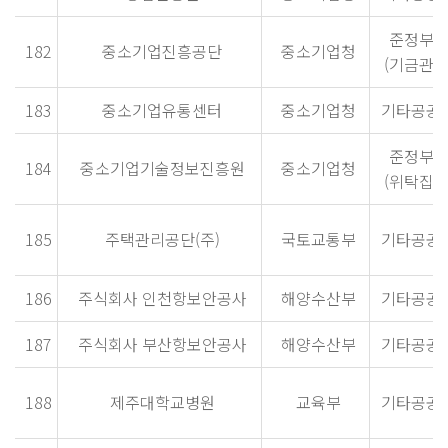
준정부
182
중소기업진흥공단
중소기업청
(기금관리
183
중소기업유통센터
중소기업청
기타공공
준정부
184
중소기업기술정보진흥원
중소기업청
(위탁집행
185
주택관리공단(주)
국토교통부
기타공공
186
주식회사 인천항보안공사
해양수산부
기타공공
187
주식회사 부산항보안공사
해양수산부
기타공공
188
제주대학교병원
교육부
기타공공