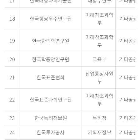
17
한국해양과학기술원
해양수산부
기타공공
미래창조과학
18
한국항공우주연구원
기타공공
부
미래창조과학
19
한국한의학연구원
기타공공
부
20
한국학중앙연구원
교육부
기타공공
산업통상자원
21
한국표준협회
기타공공
부
미래창조과학
22
한국표준과학연구원
기타공공
부
23
한국특허정보원
특허청
기타공공
24
한국투자공사
기획재정부
기타공공