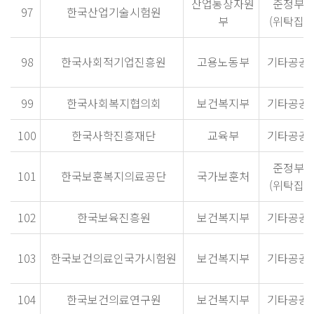
산업통상자원
준정부
97
한국산업기술시험원
부
(위탁집행
98
한국사회적기업진흥원
고용노동부
기타공공
99
한국사회복지협의회
보건복지부
기타공공
100
한국사학진흥재단
교육부
기타공공
준정부
101
한국보훈복지의료공단
국가보훈처
(위탁집행
102
한국보육진흥원
보건복지부
기타공공
103
한국보건의료인국가시험원
보건복지부
기타공공
104
한국보건의료연구원
보건복지부
기타공공