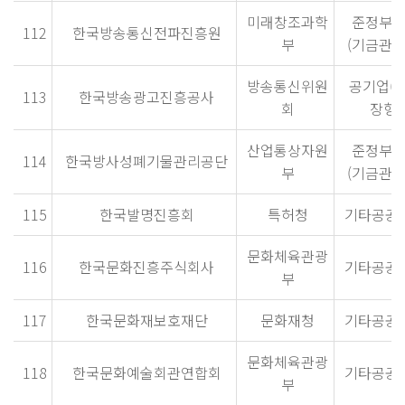
미래창조과학
준정부
112
한국방송통신전파진흥원
부
(기금관리
방송통신위원
공기업(
113
한국방송광고진흥공사
회
장형)
산업통상자원
준정부
114
한국방사성폐기물관리공단
부
(기금관리
115
한국발명진흥회
특허청
기타공공
문화체육관광
116
한국문화진흥주식회사
기타공공
부
117
한국문화재보호재단
문화재청
기타공공
문화체육관광
118
한국문화예술회관연합회
기타공공
부