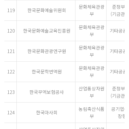
문화체육관광
준정부
119
한국문화예술위원회
부
(기금관리
문화체육관광
120
한국문화예술교육진흥원
기타공공
부
문화체육관광
121
한국문화관광연구원
기타공공
부
문화체육관광
122
한국문학번역원
기타공공
부
산업통상자원
준정부
123
한국무역보험공사
부
(기금관리
농림축산식품
공기업(
124
한국마사회
부
장형)