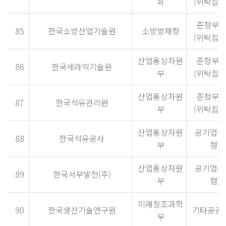
회
(위탁집행
준정부
85
한국소방산업기술원
소방방재청
(위탁집행
산업통상자원
준정부
86
한국세라믹기술원
부
(위탁집행
산업통상자원
준정부
87
한국석유관리원
부
(위탁집행
산업통상자원
공기업(
88
한국석유공사
부
형)
산업통상자원
공기업(
89
한국서부발전(주)
부
형)
미래창조과학
90
한국생산기술연구원
기타공공
부