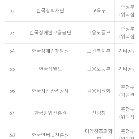
준정부
52
한국장학재단
교육부
(위탁집행
준정부
53
한국장애인고용공단
고용노동부
(위탁집행
54
한국장애인개발원
보건복지부
기타공공
55
한국잡월드
고용노동부
기타공공
준정부
56
한국자산관리공사
금융위원회
(기금관리
준정부
57
한국임업진흥원
산림청
(위탁집행
미래창조과학
준정부
58
한국인터넷진흥원
부
(위탁집행