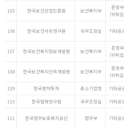
준정부
105
한국보건산업진흥원
보건복지부
(위탁집행
106
한국보건사회연구원
국무조정실
기타공공
준정부
107
한국보건복지정보개발원
보건복지부
(위탁집행
준정부
108
한국보건복지인력개발원
보건복지부
(위탁집행
109
한국벤처투자
중소기업청
기타공공
110
한국법제연구원
국무조정실
기타공공
111
한국법무보호복지공단
법무부
기타공공