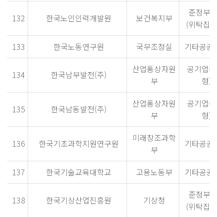
준정부
132
한국노인인력개발원
보건복지부
(위탁집행
133
한국노동연구원
국무조정실
기타공공
산업통상자원
공기업(
134
한국남부발전(주)
부
형)
산업통상자원
공기업(
135
한국남동발전(주)
부
형)
미래창조과학
136
한국기초과학지원연구원
기타공공
부
137
한국기술교육대학교
고용노동부
기타공공
준정부
138
한국기상산업진흥원
기상청
(위탁집행