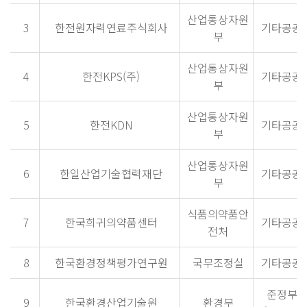
산업통상자원
3
한전원자력연료주식회사
기타공공
부
산업통상자원
4
한전KPS(주)
기타공공
부
산업통상자원
5
한전KDN
기타공공
부
산업통상자원
6
한일산업기술협력재단
기타공공
부
식품의약품안
7
한국희귀의약품센터
기타공공
전처
8
한국환경정책평가연구원
국무조정실
기타공공
준정부
9
한국환경산업기술원
환경부