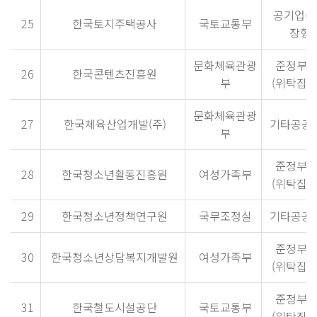
공기업(
25
한국토지주택공사
국토교통부
장형)
문화체육관광
준정부
26
한국콘텐츠진흥원
부
(위탁집행
문화체육관광
27
한국체육산업개발(주)
기타공공
부
준정부
28
한국청소년활동진흥원
여성가족부
(위탁집행
29
한국청소년정책연구원
국무조정실
기타공공
준정부
30
한국청소년상담복지개발원
여성가족부
(위탁집행
준정부
31
한국철도시설공단
국토교통부
(위탁집행