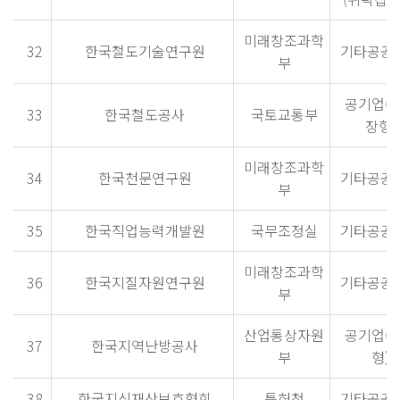
미래창조과학
32
한국철도기술연구원
기타공공
부
공기업(
33
한국철도공사
국토교통부
장형)
미래창조과학
34
한국천문연구원
기타공공
부
35
한국직업능력개발원
국무조정실
기타공공
미래창조과학
36
한국지질자원연구원
기타공공
부
산업통상자원
공기업(
37
한국지역난방공사
부
형)
38
한국지식재산보호협회
특허청
기타공공