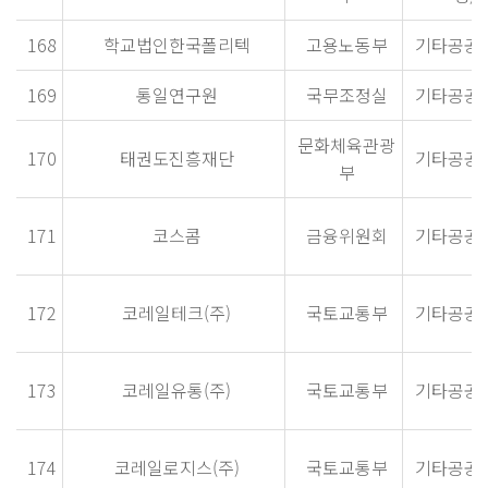
168
학교법인한국폴리텍
고용노동부
기타공공
169
통일연구원
국무조정실
기타공공
문화체육관광
170
태권도진흥재단
기타공공
부
171
코스콤
금융위원회
기타공공
172
코레일테크(주)
국토교통부
기타공공
173
코레일유통(주)
국토교통부
기타공공
174
코레일로지스(주)
국토교통부
기타공공