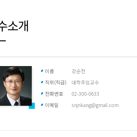
수소개
이름
강순전
직위(직급)
대학주임교수
전화번호
02-300-0633
이메일
snjnkang@gmail.com