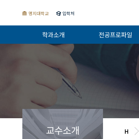
명지대학교
입학처
학과소개
전공프로파일
교수소개