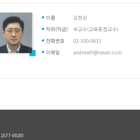
이름
김한상
직위(직급)
부교수(교육중점교수)
전화번호
02-300-0631
이메일
andrewfr@naver.com
577-0020)