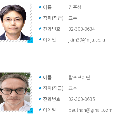
이름
김준성
직위(직급)
교수
전화번호
02-300-0634
이메일
jkim30@mju.ac.kr
이름
랄프보이탄
직위(직급)
교수
전화번호
02-300-0635
이메일
beuthan@gmail.com