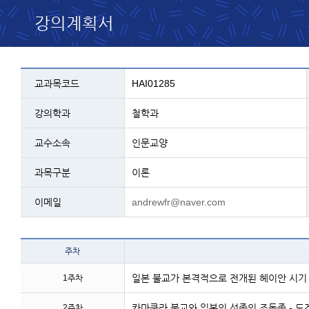
강의계획서
교과목 설명 - 코드, 교과명, 학과, 교수, 과
교과목코드
HAI01285
강의학과
철학과
교수소속
인문교양
과목구분
이론
이메일
andrewfr@naver.com
테이블 이름 - 주차 및 주
주차
일본 불교가 본격적으로 전개된 헤이안 시기 
1주차
카마쿠라 불교와 일본의 선종인 조동종 - 도
2주차