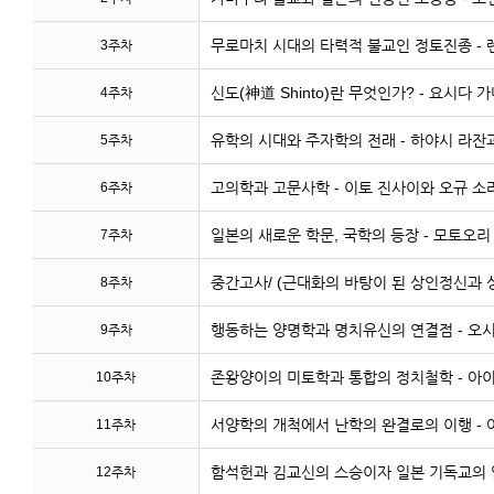
무로마치 시대의 타력적 불교인 정토진종 - 
3주차
신도(神道 Shinto)란 무엇인가? - 요시다 
4주차
유학의 시대와 주자학의 전래 - 하야시 라
5주차
고의학과 고문사학 - 이토 진사이와 오규 소
6주차
일본의 새로운 학문, 국학의 등장 - 모토오
7주차
중간고사/ (근대화의 바탕이 된 상인정신과 상
8주차
행동하는 양명학과 명치유신의 연결점 - 오
9주차
존왕양이의 미토학과 통합의 정치철학 - 아
10주차
서양학의 개척에서 난학의 완결로의 이행 -
11주차
함석헌과 김교신의 스승이자 일본 기독교의 
12주차